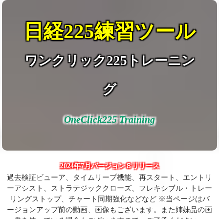
日経225練習ツール
ワンクリック225トレーニン
グ
OneClick225 Training
2024年7月バージョン８リリース
過去検証ビューア、タイムリープ機能、再スタート、エントリ
ーアシスト、ストラテジッククローズ、フレキシブル・トレー
リングストップ、チャート同期強化などなど ※当ページはバ
ージョンアップ前の動画、画像もございます。また姉妹品の画